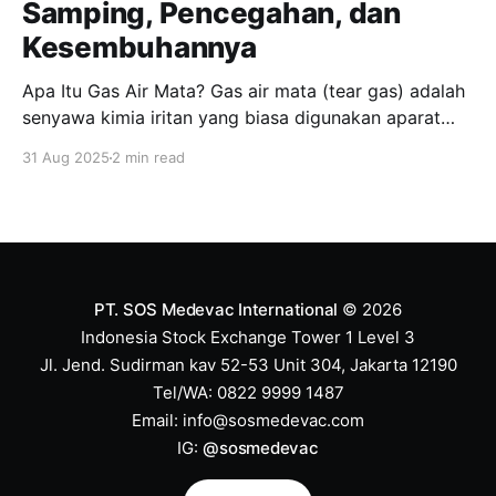
Samping, Pencegahan, dan
Kesembuhannya
Apa Itu Gas Air Mata? Gas air mata (tear gas) adalah
senyawa kimia iritan yang biasa digunakan aparat
keamanan untuk membubarkan massa. Jenis yang
31 Aug 2025
2 min read
paling umum adalah CS (chlorobenzylidene
malononitrile) dan CN (chloroacetophenone). Zat ini
bukan benar-benar “gas”, melainkan partikel kimia
yang tersebar di udara, dan dapat memicu iritasi
hebat
PT. SOS Medevac International
© 2026
Indonesia Stock Exchange Tower 1 Level 3
Jl. Jend. Sudirman kav 52-53 Unit 304, Jakarta 12190
Tel/WA: 0822 9999 1487
Email:
info@sosmedevac.com
IG:
@sosmedevac