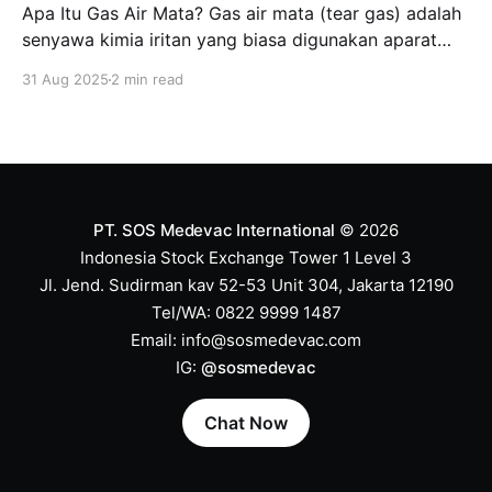
Apa Itu Gas Air Mata? Gas air mata (tear gas) adalah
senyawa kimia iritan yang biasa digunakan aparat
keamanan untuk membubarkan massa. Jenis yang
31 Aug 2025
2 min read
paling umum adalah CS (chlorobenzylidene
malononitrile) dan CN (chloroacetophenone). Zat ini
bukan benar-benar “gas”, melainkan partikel kimia
yang tersebar di udara, dan dapat memicu iritasi
hebat
PT. SOS Medevac International
© 2026
Indonesia Stock Exchange Tower 1 Level 3
Jl. Jend. Sudirman kav 52-53 Unit 304, Jakarta 12190
Tel/WA: 0822 9999 1487
Email:
info@sosmedevac.com
IG:
@sosmedevac
Chat Now