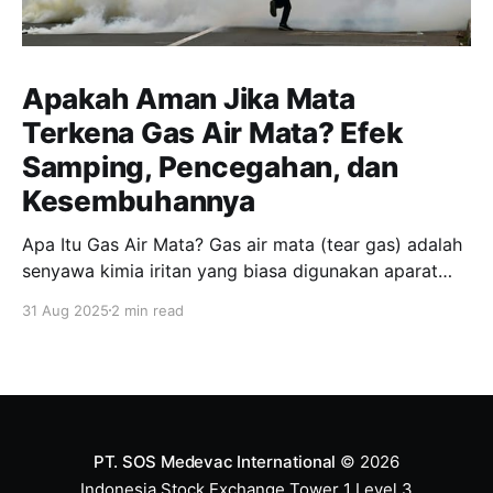
Apakah Aman Jika Mata
Terkena Gas Air Mata? Efek
Samping, Pencegahan, dan
Kesembuhannya
Apa Itu Gas Air Mata? Gas air mata (tear gas) adalah
senyawa kimia iritan yang biasa digunakan aparat
keamanan untuk membubarkan massa. Jenis yang
31 Aug 2025
2 min read
paling umum adalah CS (chlorobenzylidene
malononitrile) dan CN (chloroacetophenone). Zat ini
bukan benar-benar “gas”, melainkan partikel kimia
yang tersebar di udara, dan dapat memicu iritasi
hebat
PT. SOS Medevac International
© 2026
Indonesia Stock Exchange Tower 1 Level 3