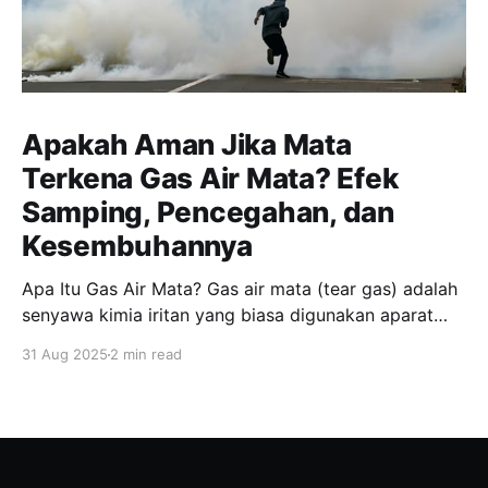
Apakah Aman Jika Mata
Terkena Gas Air Mata? Efek
Samping, Pencegahan, dan
Kesembuhannya
Apa Itu Gas Air Mata? Gas air mata (tear gas) adalah
senyawa kimia iritan yang biasa digunakan aparat
keamanan untuk membubarkan massa. Jenis yang
31 Aug 2025
2 min read
paling umum adalah CS (chlorobenzylidene
malononitrile) dan CN (chloroacetophenone). Zat ini
bukan benar-benar “gas”, melainkan partikel kimia
yang tersebar di udara, dan dapat memicu iritasi
hebat