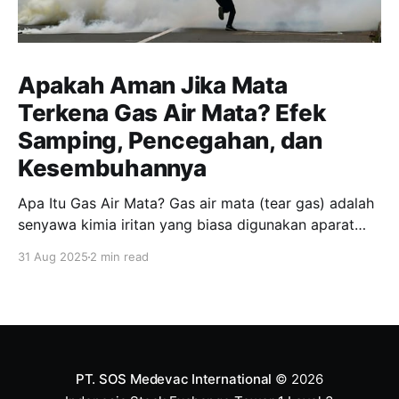
Apakah Aman Jika Mata
Terkena Gas Air Mata? Efek
Samping, Pencegahan, dan
Kesembuhannya
Apa Itu Gas Air Mata? Gas air mata (tear gas) adalah
senyawa kimia iritan yang biasa digunakan aparat
keamanan untuk membubarkan massa. Jenis yang
31 Aug 2025
2 min read
paling umum adalah CS (chlorobenzylidene
malononitrile) dan CN (chloroacetophenone). Zat ini
bukan benar-benar “gas”, melainkan partikel kimia
yang tersebar di udara, dan dapat memicu iritasi
hebat
PT. SOS Medevac International
© 2026