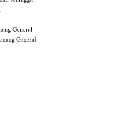
.
enang General
 Penang General