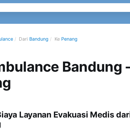
ulance
Dari
Bandung
Ke
Penang
mbulance Bandung 
ng
Biaya Layanan Evakuasi Medis da
g