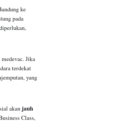
Bandung ke
tung pada
diperlukan,
n medevac. Jika
dara terdekat
njemputan, yang
jauh
sial akan
Business Class,