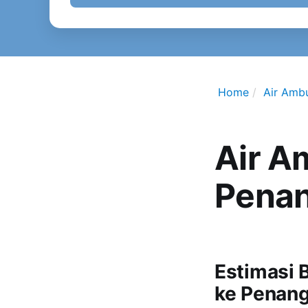
Home
Air Amb
Air A
Pena
Estimasi 
ke Penan