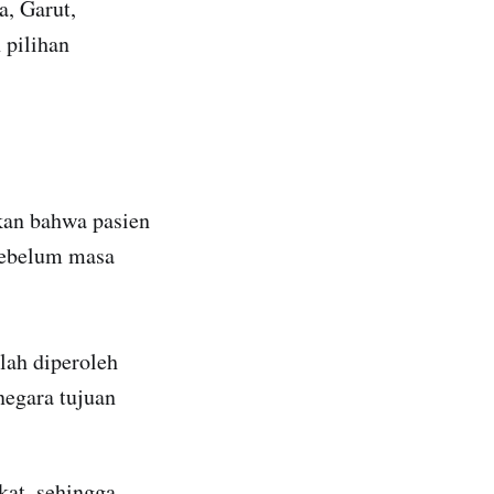
a, Garut,
 pilihan
ikan bahwa pasien
sebelum masa
lah diperoleh
 negara tujuan
kat, sehingga