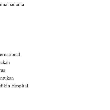
imal selama
ernational
pakah
rus
entukan
adikin Hospital