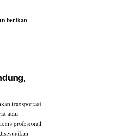
an berikan
ndung,
kan transportasi
at atau
edis profesional
 disesuaikan