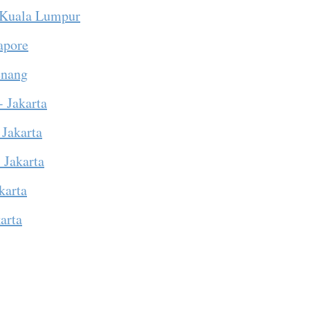
 Kuala Lumpur
apore
enang
- Jakarta
 Jakarta
 Jakarta
karta
arta