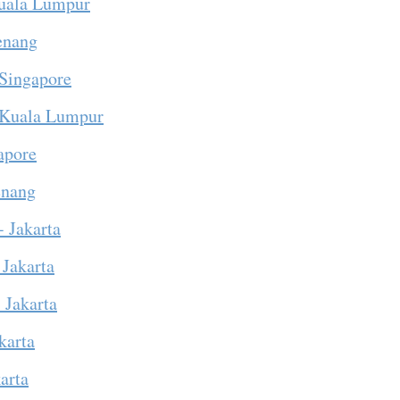
Kuala Lumpur
Penang
 Singapore
 Kuala Lumpur
apore
enang
- Jakarta
 Jakarta
 Jakarta
karta
arta