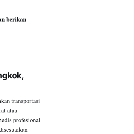
an berikan
ngkok,
kan transportasi
at atau
edis profesional
 disesuaikan