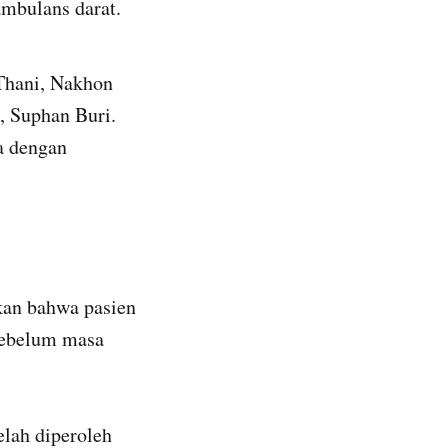
ambulans darat.
 Thani, Nakhon
, Suphan Buri.
ga dengan
ikan bahwa pasien
sebelum masa
elah diperoleh