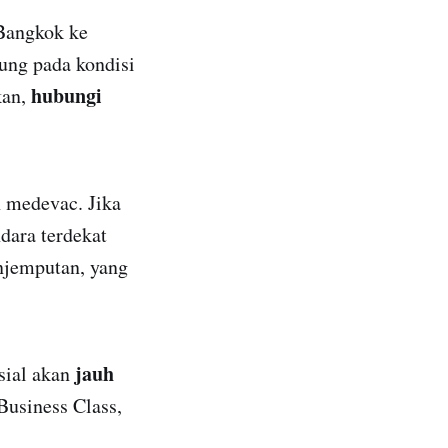
Bangkok ke
ung pada kondisi
hubungi
kan,
n medevac. Jika
dara terdekat
njemputan, yang
jauh
sial akan
Business Class,