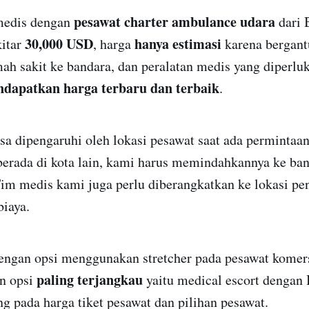
pesawat charter ambulance udara
medis dengan
dari 
30,000 USD
hanya estimasi
kitar
, harga
karena bergant
mah sakit ke bandara, dan peralatan medis yang diperlu
dapatkan harga terbaru dan terbaik
.
sa dipengaruhi oleh lokasi pesawat saat ada permintaa
berada di kota lain, kami harus memindahkannya ke ban
Tim medis kami juga perlu diberangkatkan ke lokasi pe
iaya.
dengan opsi menggunakan stretcher pada pesawat komer
paling terjangkau
an opsi
yaitu medical escort dengan 
 pada harga tiket pesawat dan pilihan pesawat.