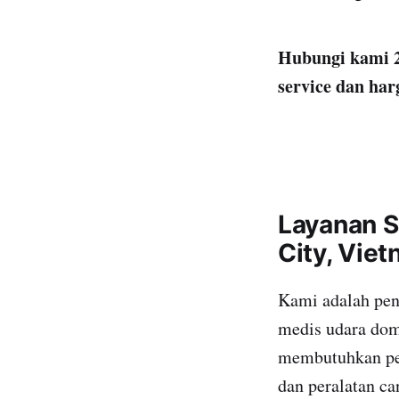
Hubungi kami 2
service dan har
Layanan S
City, Vie
Kami adalah pen
medis udara dome
membutuhkan pem
dan peralatan ca