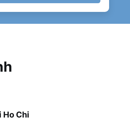
nh
i Ho Chi