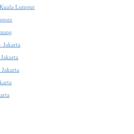
 Kuala Lumpur
apore
enang
- Jakarta
 Jakarta
 Jakarta
karta
arta