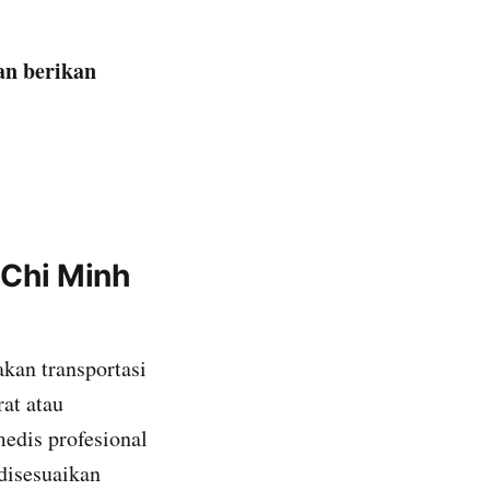
an berikan
Chi Minh
kan transportasi
at atau
edis profesional
 disesuaikan