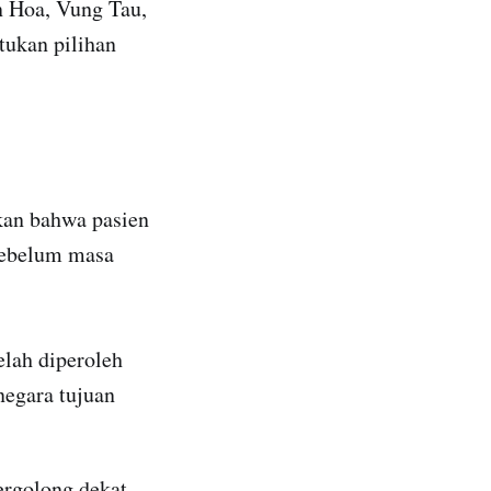
n Hoa, Vung Tau,
tukan pilihan
ikan bahwa pasien
sebelum masa
elah diperoleh
 negara tujuan
rgolong dekat,