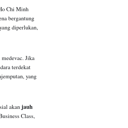
Ho Chi Minh
ena bergantung
 yang diperlukan,
n medevac. Jika
dara terdekat
njemputan, yang
jauh
sial akan
Business Class,