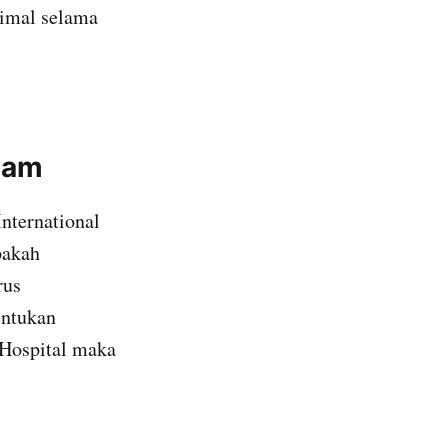
imal selama
tnam
nternational
pakah
rus
entukan
y Hospital maka