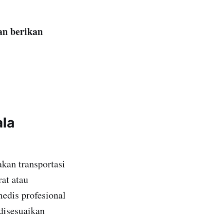
an berikan
la
kan transportasi
at atau
edis profesional
 disesuaikan