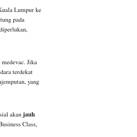
Kuala Lumpur ke
tung pada
diperlukan,
n medevac. Jika
dara terdekat
njemputan, yang
jauh
sial akan
Business Class,