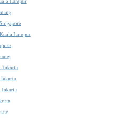
Kuala Lumpur
Penang
 Singapore
 Kuala Lumpur
apore
enang
- Jakarta
 Jakarta
 Jakarta
karta
arta