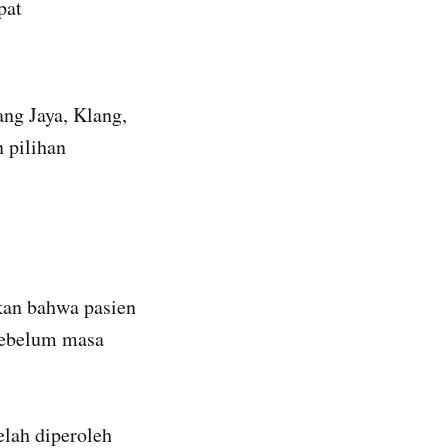
pat
ang Jaya, Klang,
 pilihan
ikan bahwa pasien
sebelum masa
elah diperoleh