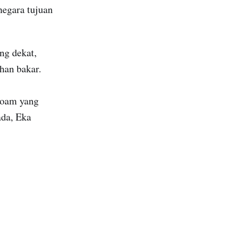
 negara tujuan
ng dekat,
han bakar.
iloam yang
ada, Eka