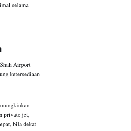
imal selama
a
 Shah Airport
tung ketersediaan
memungkinkan
private jet,
epat, bila dekat