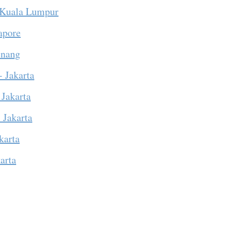
 Kuala Lumpur
apore
enang
- Jakarta
 Jakarta
 Jakarta
karta
arta