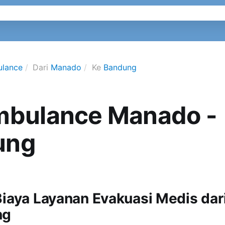
ulance
Dari
Manado
Ke
Bandung
mbulance Manado -
ung
Biaya Layanan Evakuasi Medis da
ng