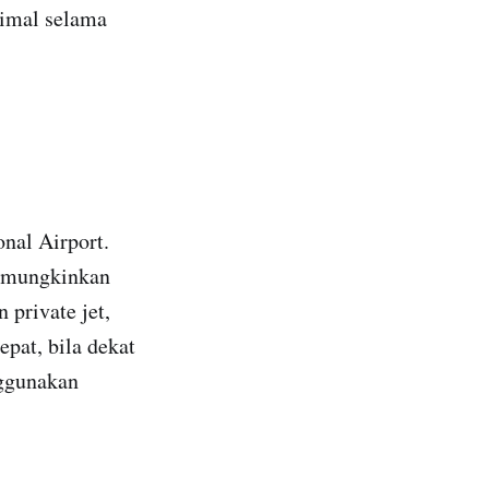
imal selama
nal Airport.
memungkinkan
private jet,
epat, bila dekat
nggunakan