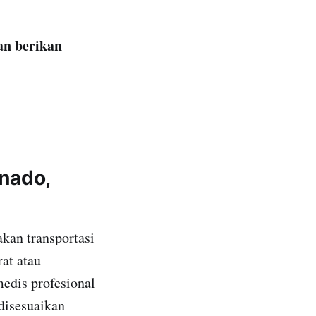
an berikan
nado,
kan transportasi
at atau
edis profesional
 disesuaikan