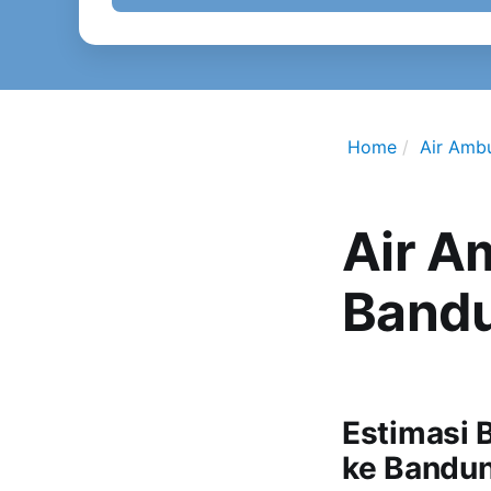
Home
Air Amb
Air A
Band
Estimasi 
ke Bandu