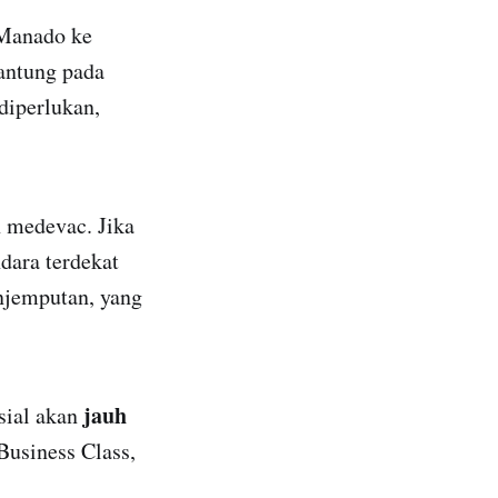
Manado ke
antung pada
diperlukan,
n medevac. Jika
dara terdekat
njemputan, yang
jauh
sial akan
Business Class,