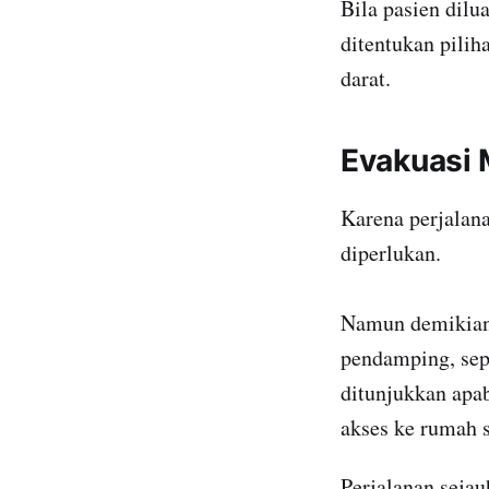
Bila pasien dilu
ditentukan pilih
darat.
Evakuasi 
Karena perjalana
diperlukan.
Namun demikian,
pendamping, sepe
ditunjukkan apab
akses ke rumah s
Perjalanan seja