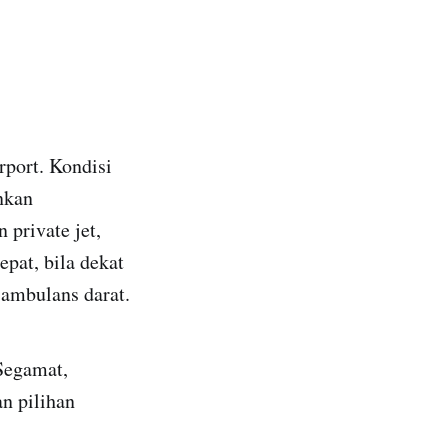
rport. Kondisi
nkan
private jet,
epat, bila dekat
ambulans darat.
 Segamat,
n pilihan