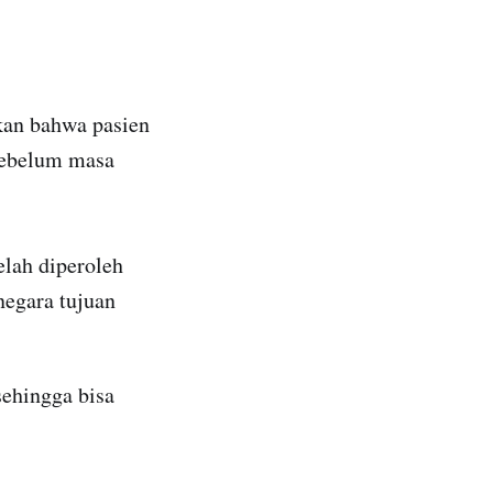
ikan bahwa pasien
sebelum masa
elah diperoleh
 negara tujuan
sehingga bisa