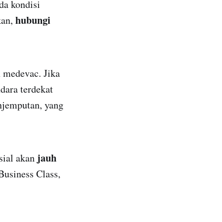
da kondisi
hubungi
kan,
n medevac. Jika
dara terdekat
njemputan, yang
jauh
sial akan
Business Class,