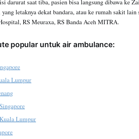
disi darurat saat tiba, pasien bisa langsung dibawa ke Z
 yang letaknya dekat bandara, atau ke rumah sakit lain 
 Hospital, RS Meuraxa, RS Banda Aceh MITRA.
rute popular untuk air ambulance:
ingapore
Kuala Lumpur
Penang
 Singapore
 Kuala Lumpur
apore