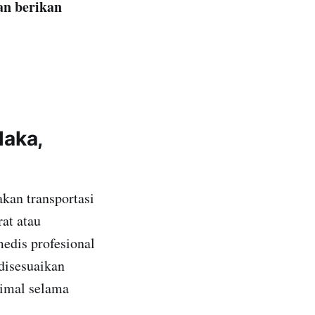
an berikan
laka,
kan transportasi
at atau
edis profesional
 disesuaikan
imal selama