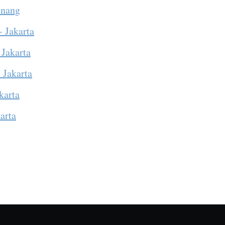
enang
- Jakarta
 Jakarta
 Jakarta
karta
arta