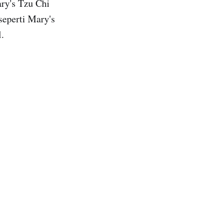
ary's Tzu Chi
seperti Mary's
.