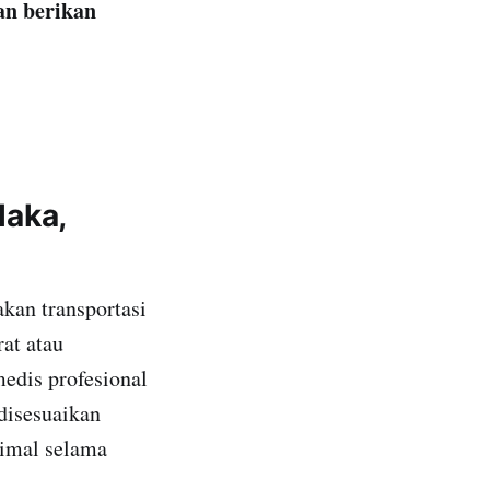
an berikan
laka,
kan transportasi
at atau
edis profesional
 disesuaikan
imal selama