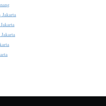
enang
- Jakarta
 Jakarta
 Jakarta
karta
arta