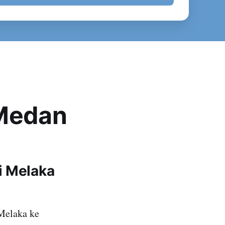
 Medan
i Melaka
Melaka ke