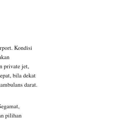
rport. Kondisi
nkan
private jet,
epat, bila dekat
ambulans darat.
 Segamat,
n pilihan