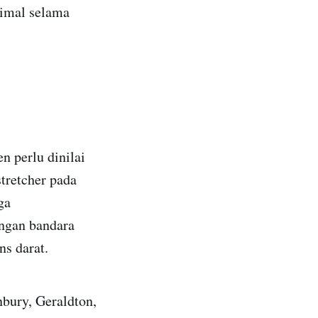
imal selama
n perlu dinilai
retcher pada
ga
engan bandara
ns darat.
nbury, Geraldton,