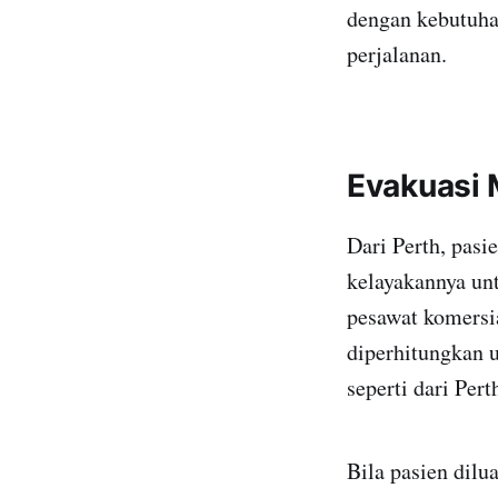
dengan kebutuha
perjalanan.
Evakuasi M
Dari Perth, pasi
kelayakannya u
pesawat komersia
diperhitungkan u
seperti dari Per
Bila pasien dilu