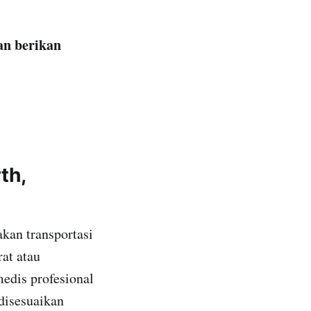
an berikan
th,
kan transportasi
at atau
edis profesional
 disesuaikan