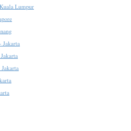
 Kuala Lumpur
apore
enang
- Jakarta
 Jakarta
 Jakarta
karta
arta