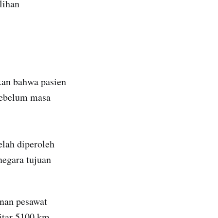
lihan
ikan bahwa pasien
sebelum masa
elah diperoleh
 negara tujuan
inan pesawat
itar 5100 km.