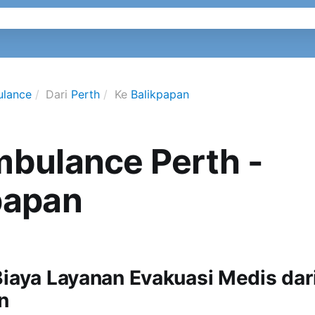
ulance
Dari
Perth
Ke
Balikpapan
mbulance Perth -
papan
Biaya Layanan Evakuasi Medis dari
n