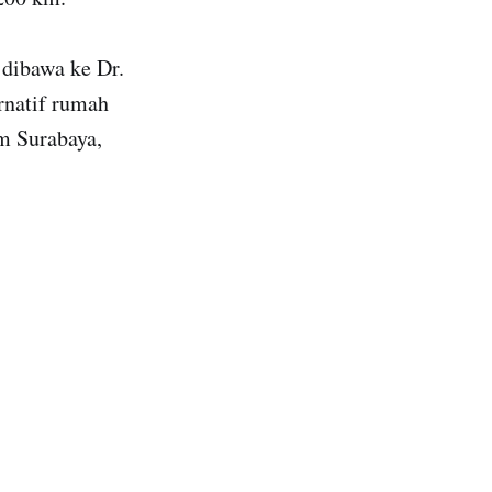
g dibawa ke Dr.
rnatif rumah
am Surabaya,