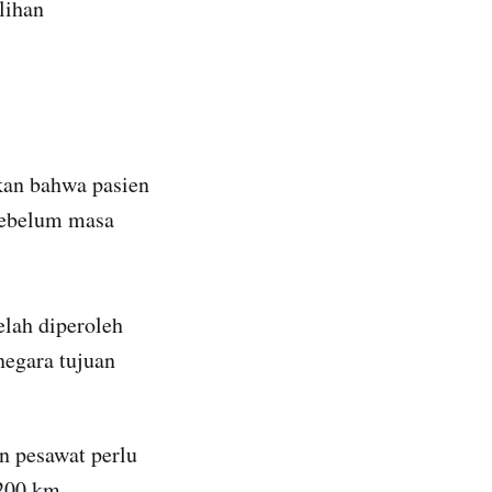
lihan
ikan bahwa pasien
sebelum masa
elah diperoleh
 negara tujuan
n pesawat perlu
200 km.