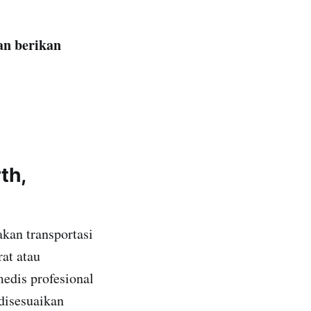
an berikan
th,
kan transportasi
at atau
edis profesional
 disesuaikan