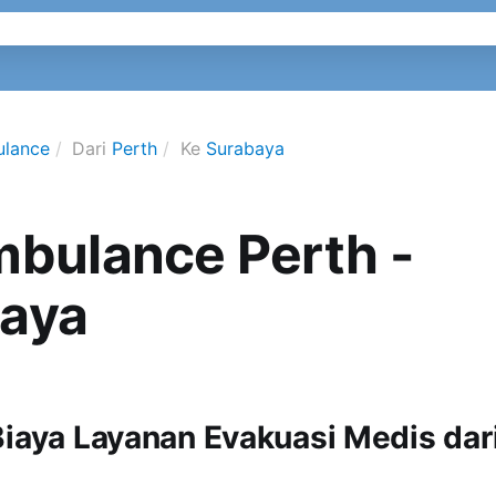
ulance
Dari
Perth
Ke
Surabaya
mbulance Perth -
aya
Biaya Layanan Evakuasi Medis dari