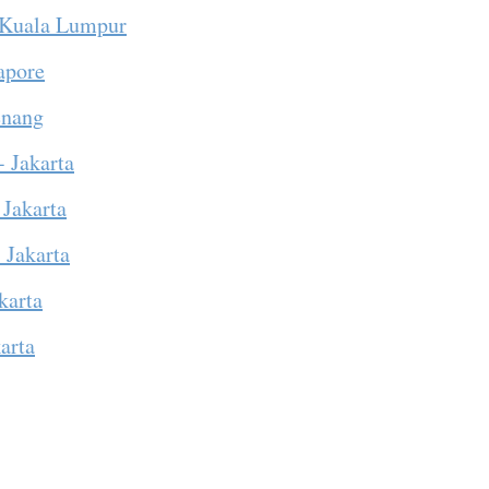
 Kuala Lumpur
apore
enang
- Jakarta
 Jakarta
 Jakarta
karta
arta