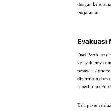
dengan kebutuha
perjalanan.
Evakuasi M
Dari Perth, pasi
kelayakannya u
pesawat komersia
diperhitungkan u
seperti dari Per
Bila pasien dilu