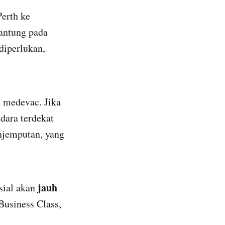
Perth ke
antung pada
diperlukan,
n medevac. Jika
dara terdekat
njemputan, yang
jauh
sial akan
Business Class,