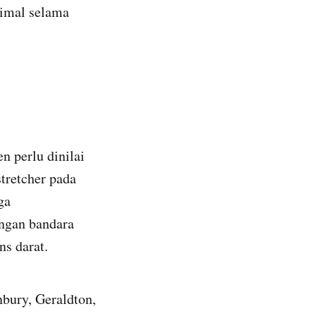
imal selama
n perlu dinilai
retcher pada
ga
engan bandara
ns darat.
nbury, Geraldton,