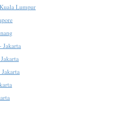
 Kuala Lumpur
apore
enang
- Jakarta
 Jakarta
 Jakarta
karta
arta