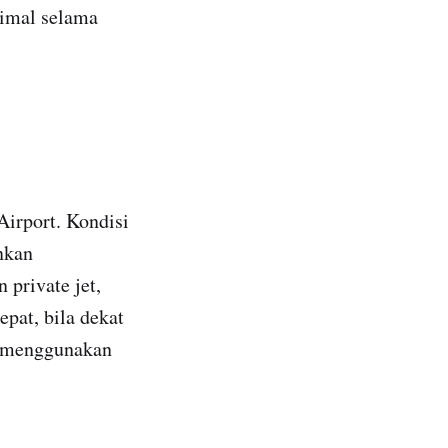
imal selama
Airport. Kondisi
nkan
private jet,
epat, bila dekat
t menggunakan