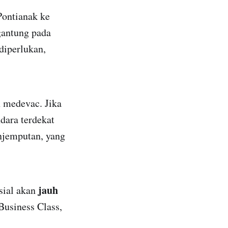
Pontianak ke
gantung pada
diperlukan,
n medevac. Jika
dara terdekat
njemputan, yang
jauh
sial akan
Business Class,