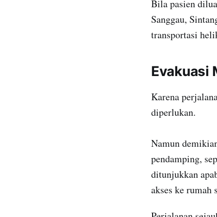
Bila pasien dil
Sanggau, Sintang
transportasi hel
Evakuasi 
Karena perjalana
diperlukan.
Namun demikian,
pendamping, sepe
ditunjukkan apab
akses ke rumah s
Perjalanan seja