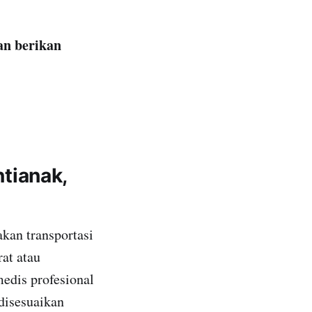
an berikan
tianak,
kan transportasi
at atau
edis profesional
 disesuaikan