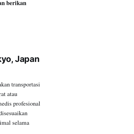
an berikan
yo, Japan
kan transportasi
at atau
edis profesional
 disesuaikan
imal selama