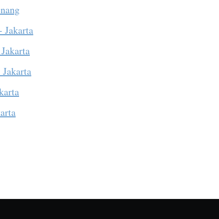
enang
- Jakarta
 Jakarta
 Jakarta
karta
arta