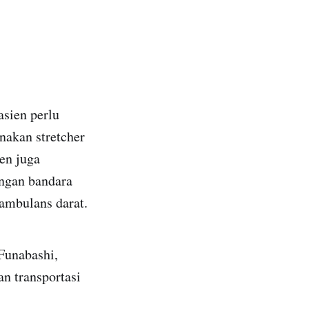
asien perlu
akan stretcher
en juga
engan bandara
 ambulans darat.
Funabashi,
an transportasi