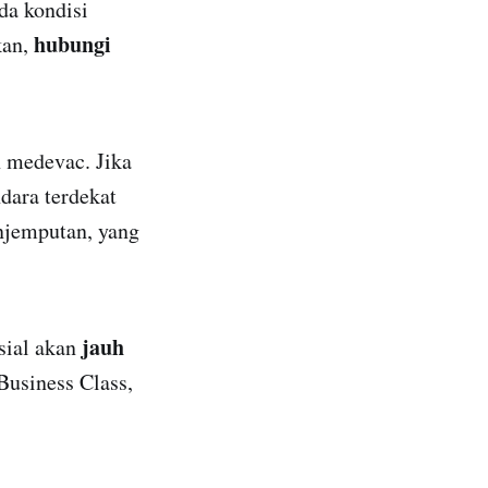
da kondisi
hubungi
kan,
n medevac. Jika
dara terdekat
njemputan, yang
jauh
sial akan
Business Class,