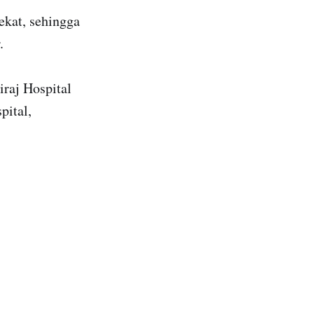
ekat, sehingga
.
iraj Hospital
pital,