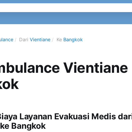
ulance
Dari
Vientiane
Ke
Bangkok
mbulance Vientiane 
kok
Biaya Layanan Evakuasi Medis dar
 ke Bangkok