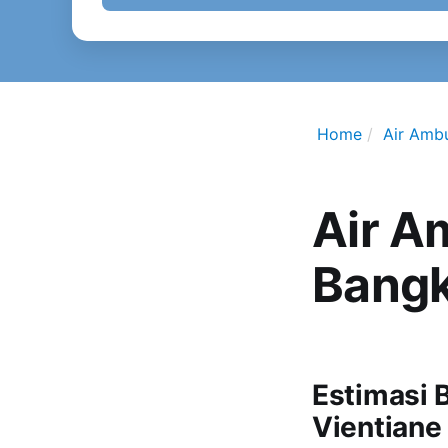
Home
Air Amb
Air A
Bang
Estimasi 
Vientiane